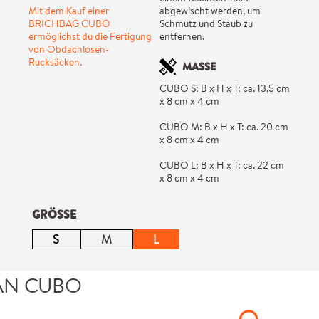
Mit dem Kauf einer
abgewischt werden, um
BRICHBAG CUBO
Schmutz und Staub zu
ermöglichst du die Fertigung
entfernen.
von Obdachlosen-
Rucksäcken.
MASSE
CUBO S: B x H x T: ca. 13,5 cm
x 8 cm x 4 cm
CUBO M: B x H x T: ca. 20 cm
x 8 cm x 4 cm
CUBO L: B x H x T: ca. 22 cm
x 8 cm x 4 cm
auswählen
GRÖSSE
S
M
L
(Diese Option ist zurzeit nicht verfügbar.)