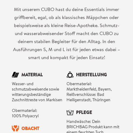
Mit unserem CUBO hast du deine Essentials immer
griffbereit, egal, ob als klassisches Mäppchen oder
beispielsweise als kleine Reise-Apotheke. Schmutz-
und wasserabweisender Stoff macht den CUBO zu
deinem stabilen Begleiter für den Alltag. In den
Ausführungen S, M und L ist für jeden etwas dabei –
smart und kompakt für jeden Einsatz!
MATERIAL
HERSTELLUNG
Wasser- und
Obermaterial:
schmutzabweisende sowie
Marktheidenfeld, Bayern,
witterungsbeständige
Reißverschlüsse: Bad
Zuschnittreste von Markisen
Heiligenstadt, Thüringen
Obermaterial:
PFLEGE
100% Polyacryl
Handwäsche: Dein
BRICHBAG Produkt kann mit
OBACHT
einem feuchten Tuch