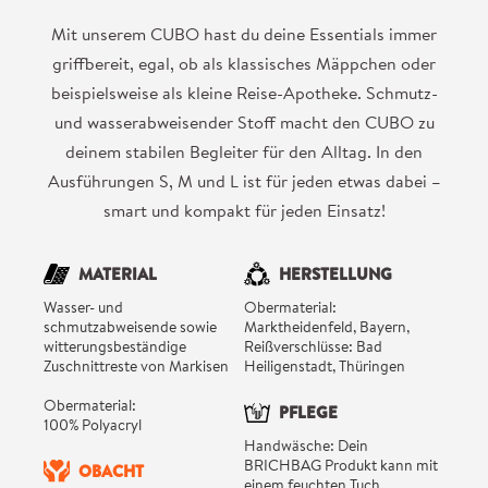
Mit unserem CUBO hast du deine Essentials immer
griffbereit, egal, ob als klassisches Mäppchen oder
beispielsweise als kleine Reise-Apotheke. Schmutz-
und wasserabweisender Stoff macht den CUBO zu
deinem stabilen Begleiter für den Alltag. In den
Ausführungen S, M und L ist für jeden etwas dabei –
smart und kompakt für jeden Einsatz!
MATERIAL
HERSTELLUNG
Wasser- und
Obermaterial:
schmutzabweisende sowie
Marktheidenfeld, Bayern,
witterungsbeständige
Reißverschlüsse: Bad
Zuschnittreste von Markisen
Heiligenstadt, Thüringen
Obermaterial:
PFLEGE
100% Polyacryl
Handwäsche: Dein
BRICHBAG Produkt kann mit
OBACHT
einem feuchten Tuch