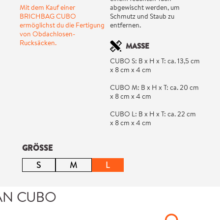
Mit dem Kauf einer
abgewischt werden, um
BRICHBAG CUBO
Schmutz und Staub zu
ermöglichst du die Fertigung
entfernen.
von Obdachlosen-
Rucksäcken.
MASSE
CUBO S: B x H x T: ca. 13,5 cm
x 8 cm x 4 cm
CUBO M: B x H x T: ca. 20 cm
x 8 cm x 4 cm
CUBO L: B x H x T: ca. 22 cm
x 8 cm x 4 cm
auswählen
GRÖSSE
S
M
L
(Diese Option ist zurzeit nicht verfügbar.)
(Diese Option ist zurzeit nicht verfügbar.)