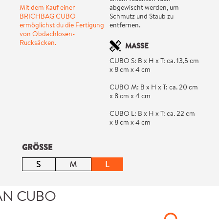
Mit dem Kauf einer
abgewischt werden, um
BRICHBAG CUBO
Schmutz und Staub zu
ermöglichst du die Fertigung
entfernen.
von Obdachlosen-
Rucksäcken.
MASSE
CUBO S: B x H x T: ca. 13,5 cm
x 8 cm x 4 cm
CUBO M: B x H x T: ca. 20 cm
x 8 cm x 4 cm
CUBO L: B x H x T: ca. 22 cm
x 8 cm x 4 cm
auswählen
GRÖSSE
S
M
L
(Diese Option ist zurzeit nicht verfügbar.)