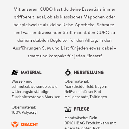
Mit unserem CUBO hast du deine Essentials immer
griffbereit, egal, ob als klassisches Mäppchen oder
beispielsweise als kleine Reise-Apotheke. Schmutz-
und wasserabweisender Stoff macht den CUBO zu
deinem stabilen Begleiter für den Alltag. In den
Ausführungen S, M und L ist für jeden etwas dabei –
smart und kompakt für jeden Einsatz!
MATERIAL
HERSTELLUNG
Wasser- und
Obermaterial:
schmutzabweisende sowie
Marktheidenfeld, Bayern,
witterungsbeständige
Reißverschlüsse: Bad
Zuschnittreste von Markisen
Heiligenstadt, Thüringen
Obermaterial:
PFLEGE
100% Polyacryl
Handwäsche: Dein
BRICHBAG Produkt kann mit
OBACHT
einem feuchten Tuch