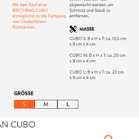
Mit dem Kauf einer
abgewischt werden, um
BRICHBAG CUBO
Schmutz und Staub zu
ermöglichst du die Fertigung
entfernen.
von Obdachlosen-
Rucksäcken.
MASSE
CUBO S: B x H x T: ca. 13,5 cm
x 8 cm x 4 cm
CUBO M: B x H x T: ca. 20 cm
x 8 cm x 4 cm
CUBO L: B x H x T: ca. 22 cm
x 8 cm x 4 cm
auswählen
GRÖSSE
S
M
L
(Diese Option ist zurzeit nicht ve