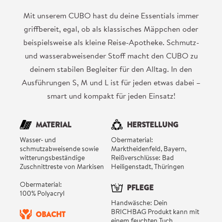
Mit unserem CUBO hast du deine Essentials immer
griffbereit, egal, ob als klassisches Mäppchen oder
beispielsweise als kleine Reise-Apotheke. Schmutz-
und wasserabweisender Stoff macht den CUBO zu
deinem stabilen Begleiter für den Alltag. In den
Ausführungen S, M und L ist für jeden etwas dabei –
smart und kompakt für jeden Einsatz!
MATERIAL
HERSTELLUNG
Wasser- und
Obermaterial:
schmutzabweisende sowie
Marktheidenfeld, Bayern,
witterungsbeständige
Reißverschlüsse: Bad
Zuschnittreste von Markisen
Heiligenstadt, Thüringen
Obermaterial:
PFLEGE
100% Polyacryl
Handwäsche: Dein
BRICHBAG Produkt kann mit
OBACHT
einem feuchten Tuch