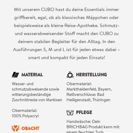
Mit unserem CUBO hast du deine Essentials immer
griffbereit, egal, ob als klassisches Mäppchen oder
beispielsweise als kleine Reise-Apotheke. Schmutz-
und wasserabweisender Stoff macht den CUBO zu
deinem stabilen Begleiter für den Alltag. In den
Ausführungen S, M und L ist für jeden etwas dabei –
smart und kompakt für jeden Einsatz!
MATERIAL
HERSTELLUNG
Wasser- und
Obermaterial:
schmutzabweisende sowie
Marktheidenfeld, Bayern,
witterungsbeständige
Reißverschlüsse: Bad
Zuschnittreste von Markisen
Heiligenstadt, Thüringen
Obermaterial:
PFLEGE
100% Polyacryl
Handwäsche: Dein
BRICHBAG Produkt kann mit
OBACHT
einem feuchten Tuch