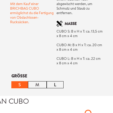
Mit dem Kauf einer
abgewischt werden, um
BRICHBAG CUBO
Schmutz und Staub zu
ermöglichst du die Fertigung
entfernen.
von Obdachlosen-
Rucksäcken.
MASSE
CUBO S: B x H x T: ca. 13,5 cm
x 8 cm x 4 cm
CUBO M: B x H x T: ca. 20 cm
x 8 cm x 4 cm
CUBO L: B x H x T: ca. 22 cm
x 8 cm x 4 cm
auswählen
GRÖSSE
S
M
L
(Diese Option ist zurzeit nicht ve