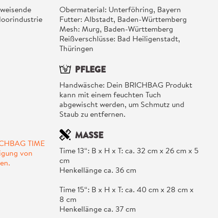
bweisende
Obermaterial: Unterföhring, Bayern
doorindustrie
Futter: Albstadt, Baden-Württemberg
Mesh: Murg, Baden-Württemberg
Reißverschlüsse: Bad Heiligenstadt,
Thüringen
PFLEGE
Handwäsche: Dein BRICHBAG Produkt
kann mit einem feuchten Tuch
abgewischt werden, um Schmutz und
Staub zu entfernen.
MASSE
RICHBAG TIME
Time 13“: B x H x T: ca. 32 cm x 26 cm x 5
tigung von
cm
en.
Henkellänge ca. 36 cm
Time 15“: B x H x T: ca. 40 cm x 28 cm x
8 cm
Henkellänge ca. 37 cm