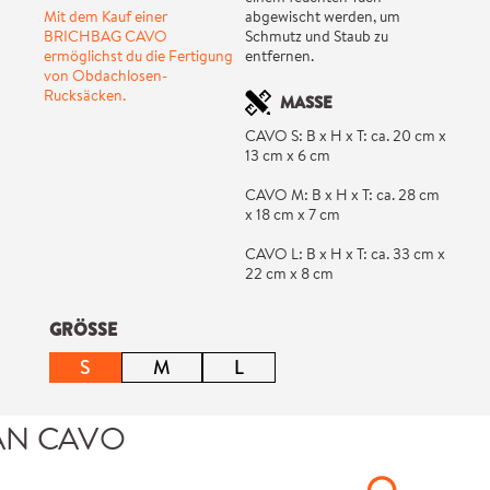
Mit dem Kauf einer
abgewischt werden, um
BRICHBAG CAVO
Schmutz und Staub zu
ermöglichst du die Fertigung
entfernen.
von Obdachlosen-
Rucksäcken.
MASSE
CAVO S: B x H x T: ca. 20 cm x
13 cm x 6 cm
CAVO M: B x H x T: ca. 28 cm
x 18 cm x 7 cm
CAVO L: B x H x T: ca. 33 cm x
22 cm x 8 cm
auswählen
GRÖSSE
S
M
L
(Diese Option ist zurzeit nicht verfügbar.)
(Diese Option ist zurzeit nicht verfügbar.)
(Diese Option ist zurzeit nicht ve