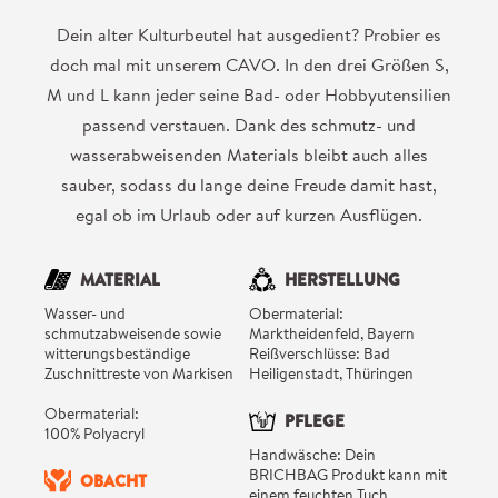
Dein alter Kulturbeutel hat ausgedient? Probier es
doch mal mit unserem CAVO. In den drei Größen S,
M und L kann jeder seine Bad- oder Hobbyutensilien
passend verstauen. Dank des schmutz- und
wasserabweisenden Materials bleibt auch alles
sauber, sodass du lange deine Freude damit hast,
egal ob im Urlaub oder auf kurzen Ausflügen.
MATERIAL
HERSTELLUNG
Wasser- und
Obermaterial:
schmutzabweisende sowie
Marktheidenfeld, Bayern
witterungsbeständige
Reißverschlüsse: Bad
Zuschnittreste von Markisen
Heiligenstadt, Thüringen
Obermaterial:
PFLEGE
100% Polyacryl
Handwäsche: Dein
BRICHBAG Produkt kann mit
OBACHT
einem feuchten Tuch