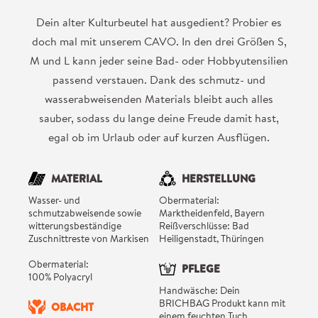
Dein alter Kulturbeutel hat ausgedient? Probier es
doch mal mit unserem CAVO. In den drei Größen S,
M und L kann jeder seine Bad- oder Hobbyutensilien
passend verstauen. Dank des schmutz- und
wasserabweisenden Materials bleibt auch alles
sauber, sodass du lange deine Freude damit hast,
egal ob im Urlaub oder auf kurzen Ausflügen.
MATERIAL
HERSTELLUNG
Wasser- und
Obermaterial:
schmutzabweisende sowie
Marktheidenfeld, Bayern
witterungsbeständige
Reißverschlüsse: Bad
Zuschnittreste von Markisen
Heiligenstadt, Thüringen
Obermaterial:
PFLEGE
100% Polyacryl
Handwäsche: Dein
BRICHBAG Produkt kann mit
OBACHT
einem feuchten Tuch