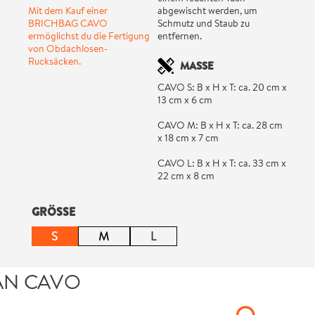
Mit dem Kauf einer
abgewischt werden, um
BRICHBAG CAVO
Schmutz und Staub zu
ermöglichst du die Fertigung
entfernen.
von Obdachlosen-
Rucksäcken.
MASSE
CAVO S: B x H x T: ca. 20 cm x
13 cm x 6 cm
CAVO M: B x H x T: ca. 28 cm
x 18 cm x 7 cm
CAVO L: B x H x T: ca. 33 cm x
22 cm x 8 cm
auswählen
GRÖSSE
S
M
L
(Diese Option ist zurzeit nicht verfügbar.)