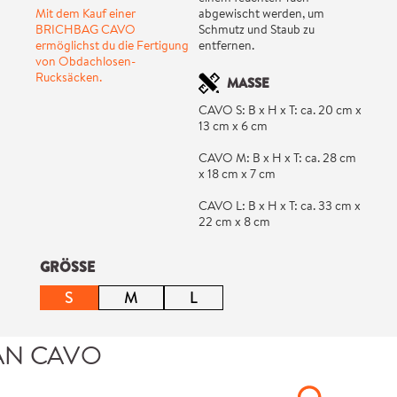
Mit dem Kauf einer
abgewischt werden, um
BRICHBAG CAVO
Schmutz und Staub zu
ermöglichst du die Fertigung
entfernen.
von Obdachlosen-
Rucksäcken.
MASSE
CAVO S: B x H x T: ca. 20 cm x
13 cm x 6 cm
CAVO M: B x H x T: ca. 28 cm
x 18 cm x 7 cm
CAVO L: B x H x T: ca. 33 cm x
22 cm x 8 cm
auswählen
GRÖSSE
S
M
L
(Diese Option ist zurzeit nicht verfügbar.)
(Diese Option ist zurzeit nicht verfügbar.)
(Diese Option ist zurzeit nicht ve