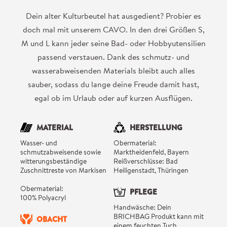
Dein alter Kulturbeutel hat ausgedient? Probier es
doch mal mit unserem CAVO. In den drei Größen S,
M und L kann jeder seine Bad- oder Hobbyutensilien
passend verstauen. Dank des schmutz- und
wasserabweisenden Materials bleibt auch alles
sauber, sodass du lange deine Freude damit hast,
egal ob im Urlaub oder auf kurzen Ausflügen.
MATERIAL
HERSTELLUNG
Wasser- und
Obermaterial:
schmutzabweisende sowie
Marktheidenfeld, Bayern
witterungsbeständige
Reißverschlüsse: Bad
Zuschnittreste von Markisen
Heiligenstadt, Thüringen
Obermaterial:
PFLEGE
100% Polyacryl
Handwäsche: Dein
BRICHBAG Produkt kann mit
OBACHT
einem feuchten Tuch