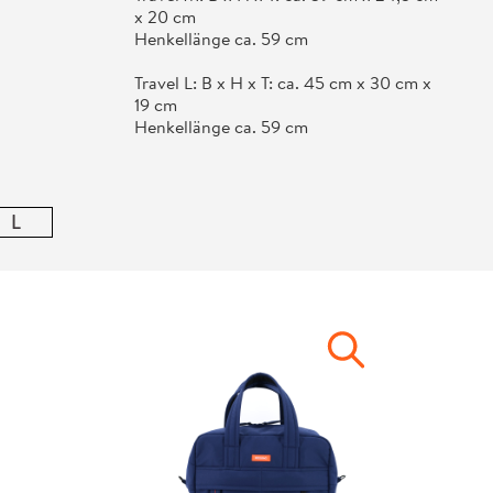
x 20 cm
Henkellänge ca. 59 cm
Travel L: B x H x T: ca. 45 cm x 30 cm x
19 cm
Henkellänge ca. 59 cm
L