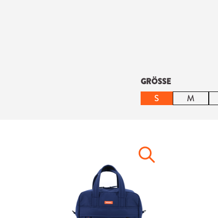
auswählen
GRÖSSE
S
M