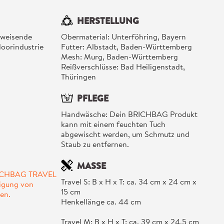
HERSTELLUNG
bweisende
Obermaterial: Unterföhring, Bayern
doorindustrie
Futter: Albstadt, Baden-Württemberg
Mesh: Murg, Baden-Württemberg
Reißverschlüsse: Bad Heiligenstadt,
Thüringen
PFLEGE
Handwäsche: Dein BRICHBAG Produkt
kann mit einem feuchten Tuch
abgewischt werden, um Schmutz und
Staub zu entfernen.
MASSE
RICHBAG TRAVEL
Travel S: B x H x T: ca. 34 cm x 24 cm x
tigung von
15 cm
en.
Henkellänge ca. 44 cm
Travel M: B x H x T: ca. 39 cm x 24,5 cm