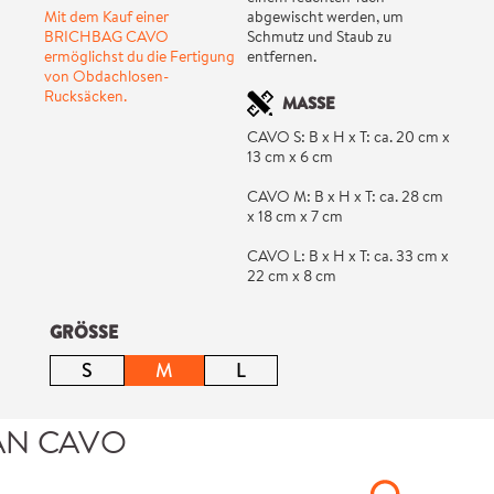
Mit dem Kauf einer
abgewischt werden, um
BRICHBAG CAVO
Schmutz und Staub zu
ermöglichst du die Fertigung
entfernen.
von Obdachlosen-
Rucksäcken.
MASSE
CAVO S: B x H x T: ca. 20 cm x
13 cm x 6 cm
CAVO M: B x H x T: ca. 28 cm
x 18 cm x 7 cm
CAVO L: B x H x T: ca. 33 cm x
22 cm x 8 cm
auswählen
GRÖSSE
S
M
L
(Diese Option ist zurzeit nicht verfügbar.)
(Diese Option ist zurzeit nicht verfügbar.)
(Diese Option ist zurzeit nicht ve