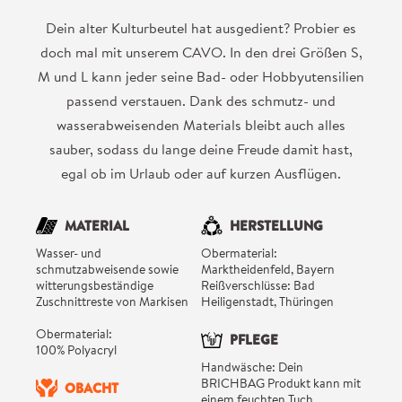
Dein alter Kulturbeutel hat ausgedient? Probier es
doch mal mit unserem CAVO. In den drei Größen S,
M und L kann jeder seine Bad- oder Hobbyutensilien
passend verstauen. Dank des schmutz- und
wasserabweisenden Materials bleibt auch alles
sauber, sodass du lange deine Freude damit hast,
egal ob im Urlaub oder auf kurzen Ausflügen.
MATERIAL
HERSTELLUNG
Wasser- und
Obermaterial:
schmutzabweisende sowie
Marktheidenfeld, Bayern
witterungsbeständige
Reißverschlüsse: Bad
Zuschnittreste von Markisen
Heiligenstadt, Thüringen
Obermaterial:
PFLEGE
100% Polyacryl
Handwäsche: Dein
BRICHBAG Produkt kann mit
OBACHT
einem feuchten Tuch