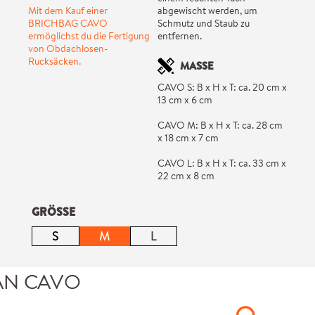
Mit dem Kauf einer
abgewischt werden, um
BRICHBAG CAVO
Schmutz und Staub zu
ermöglichst du die Fertigung
entfernen.
von Obdachlosen-
Rucksäcken.
MASSE
CAVO S: B x H x T: ca. 20 cm x
13 cm x 6 cm
CAVO M: B x H x T: ca. 28 cm
x 18 cm x 7 cm
CAVO L: B x H x T: ca. 33 cm x
22 cm x 8 cm
auswählen
GRÖSSE
S
M
L
(Diese Option ist zurzeit nicht verfügbar.)
(Diese Option ist zurzeit nicht verfügbar.)