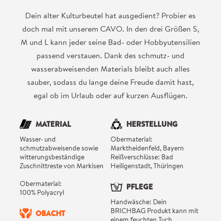
Dein alter Kulturbeutel hat ausgedient? Probier es
doch mal mit unserem CAVO. In den drei Größen S,
M und L kann jeder seine Bad- oder Hobbyutensilien
passend verstauen. Dank des schmutz- und
wasserabweisenden Materials bleibt auch alles
sauber, sodass du lange deine Freude damit hast,
egal ob im Urlaub oder auf kurzen Ausflügen.
MATERIAL
HERSTELLUNG
Wasser- und
Obermaterial:
schmutzabweisende sowie
Marktheidenfeld, Bayern
witterungsbeständige
Reißverschlüsse: Bad
Zuschnittreste von Markisen
Heiligenstadt, Thüringen
Obermaterial:
PFLEGE
100% Polyacryl
Handwäsche: Dein
BRICHBAG Produkt kann mit
OBACHT
einem feuchten Tuch