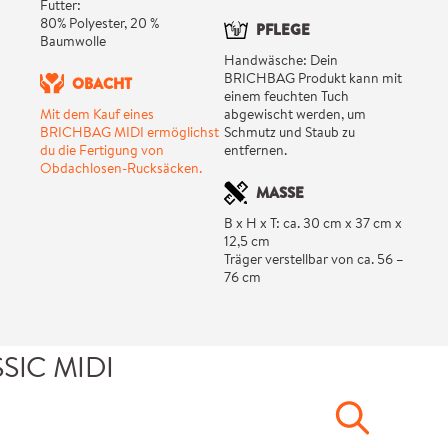
Futter:
80% Polyester, 20 %
PFLEGE
Baumwolle
Handwäsche: Dein
BRICHBAG Produkt kann mit
OBACHT
einem feuchten Tuch
Mit dem Kauf eines
abgewischt werden, um
BRICHBAG MIDI ermöglichst
Schmutz und Staub zu
du die Fertigung von
entfernen.
Obdachlosen-Rucksäcken.
MASSE
B x H x T: ca. 30 cm x 37 cm x
12,5 cm
Träger verstellbar von ca. 56 –
76 cm