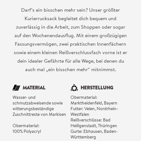
Darf’s ein bisschen mehr sein? Unser größter
Kurierrucksack begleitet dich bequem und
zuverlässig in die Arbeit, zum Shoppen oder sogar
auf den Wochenendausflug. Mit einem großzügigen
Fassungsvermögen, zwei praktischen Innenfächern
sowie einem kleinen Reißverschlussfach vorne ist er
dein idealer Gefährte für alle Wege, bei denen du
auch mal „ein bisschen mehr“ mitnimmst.
MATERIAL
HERSTELLUNG
Wasser- und
Obermaterial:
schmutzabweisende sowie
Marktheidenfeld, Bayern
witterungsbeständige
Futter: Velen, Nordrhein-
Zuschnittreste von Markisen
Westfalen
Reißverschlüsse: Bad
Obermaterial:
Heiligenstadt, Thüringen
100% Polyacryl
Gurte: Ebhausen, Baden-
Württemberg