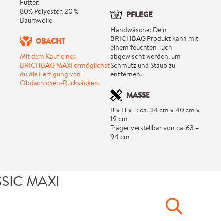
Futter:
80% Polyester, 20 %
PFLEGE
Baumwolle
Handwäsche: Dein
BRICHBAG Produkt kann mit
OBACHT
einem feuchten Tuch
Mit dem Kauf eines
abgewischt werden, um
BRICHBAG MAXI ermöglichst
Schmutz und Staub zu
du die Fertigung von
entfernen.
Obdachlosen-Rucksäcken.
MASSE
B x H x T: ca. 34 cm x 40 cm x
19 cm
Träger verstellbar von ca. 63 –
94 cm